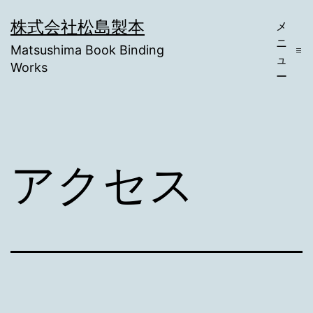
コ
株式会社松島製本
メ
ン
ニ
Matsushima Book Binding
テ
ュ
Works
ー
ン
ツ
へ
ス
アクセス
キ
ッ
プ